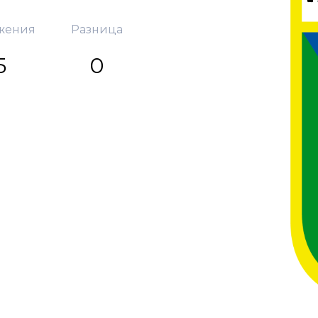
жения
Разница
5
0