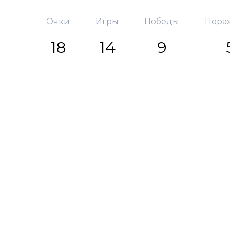
Очки
Игры
Победы
Пора
18
14
9