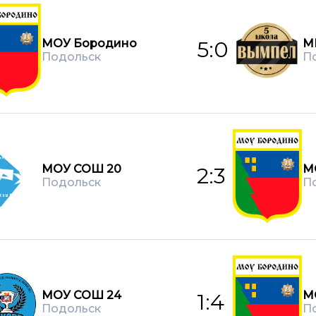
МОУ Бородино
М
5:0
Подольск
П
МОУ СОШ 20
М
2:3
Подольск
П
МОУ СОШ 24
М
1:4
Подольск
П