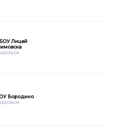
БОУ Лицей
лимовска
одольск
ОУ Бородино
одольск