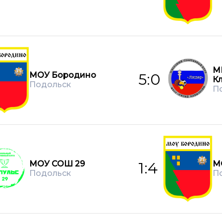
М
МОУ Бородино
5:0
К
Подольск
П
МОУ СОШ 29
М
1:4
Подольск
П