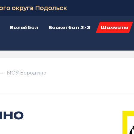
ого округа Подольск
Волейбол
Баскетбол 3×3
Шахматы
МОУ Бородино
ино