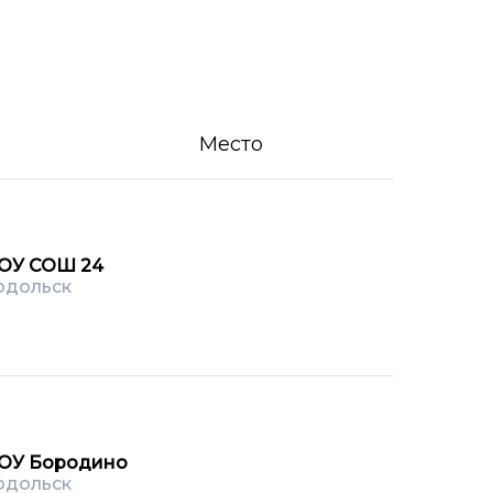
Место
ОУ СОШ 24
одольск
ОУ Бородино
одольск