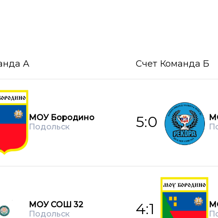
анда А
Счет
Команда Б
МОУ Бородино
М
5:0
Подольск
П
МОУ СОШ 32
М
4:1
Подольск
П