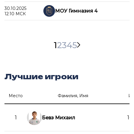
30.10.2025
МОУ Гимназия 4
12:10 МСК
1
2
3
4
5
Лучшие игроки
Место
Фамилия, Имя
И
1
16
Бевз Михаил