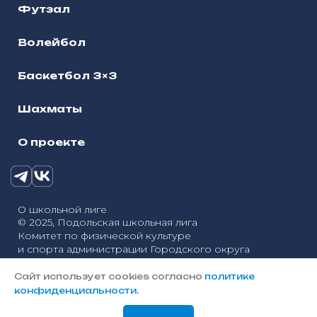
Футзал
Волейбол
Баскетбол 3×3
Шахматы
О проекте
О школьной лиге
© 2025, Подольская школьная лига
Комитет по физической культуре
и спорта администрации Городского округа
Политика конфиденциальности
Подольск
Сайт использует cookies согласно
политике
Разработка сайтов — «Онлайн-Сервис»
конфиденциальности
.