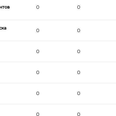
0
0
нтов
ска
0
0
0
0
0
0
0
0
0
0