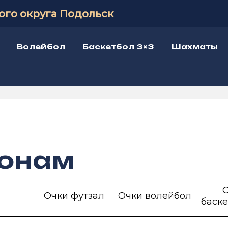
ого округа Подольск
Волейбол
Баскетбол 3×3
Шахматы
зонам
Очки футзал
Очки волейбол
баске