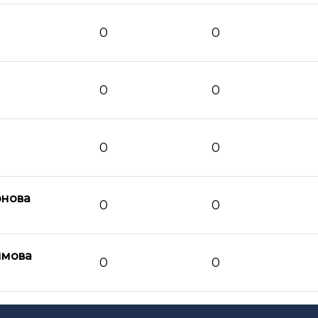
0
0
0
0
0
0
рнова
0
0
имова
0
0