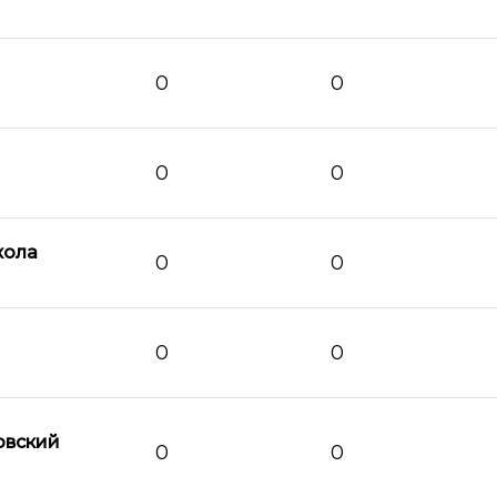
0
0
0
0
кола
0
0
0
0
овский
0
0