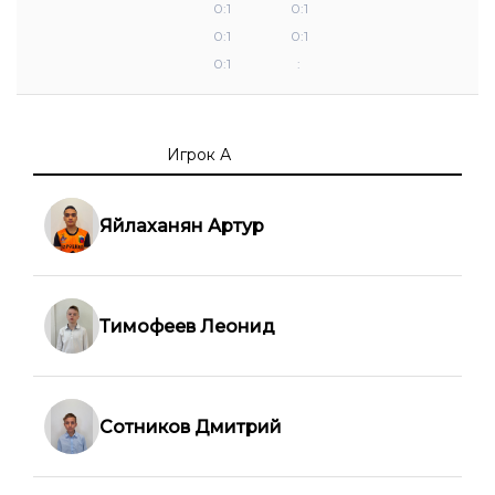
0:1
0:1
0:1
0:1
0:1
:
Игрок А
Яйлаханян Артур
Тимофеев Леонид
Сотников Дмитрий