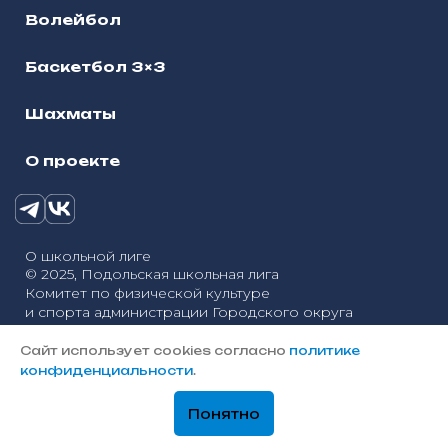
Волейбол
Баскетбол 3×3
Шахматы
О проекте
О школьной лиге
© 2025, Подольская школьная лига
Комитет по физической культуре
и спорта администрации Городского округа
Политика конфиденциальности
Подольск
Сайт использует cookies согласно
политике
Разработка сайтов — «Онлайн-Сервис»
конфиденциальности
.
Понятно