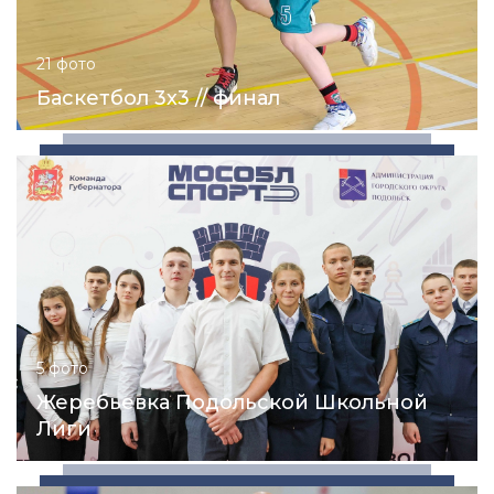
21 фото
Баскетбол 3х3 // финал
5 фото
Жеребьевка Подольской Школьной
Лиги