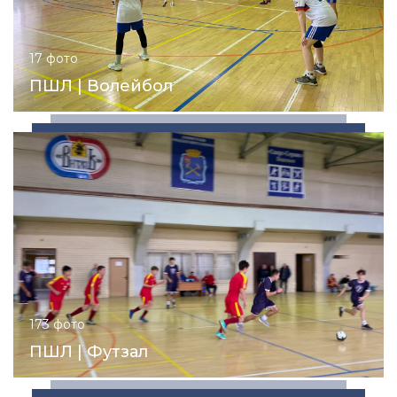
17 фото
ПШЛ | Волейбол
173 фото
ПШЛ | Футзал