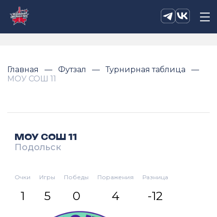
Главная
Футзал
Турнирная таблица
МОУ СОШ 11
МОУ СОШ 11
Подольск
Очки
Игры
Победы
Поражения
Разница
1
5
0
4
-12