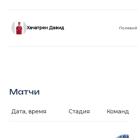
Хачатрян Давид
Полевой
Матчи
Дата, время
Стадия
Команда А