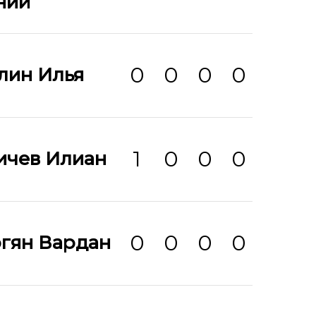
ний
0
0
0
0
лин Илья
1
0
0
0
ичев Илиан
0
0
0
0
ргян Вардан