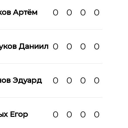
0
0
0
0
ков Артём
0
0
0
0
уков Даниил
0
0
0
0
нов Эдуард
0
0
0
0
ых Егор