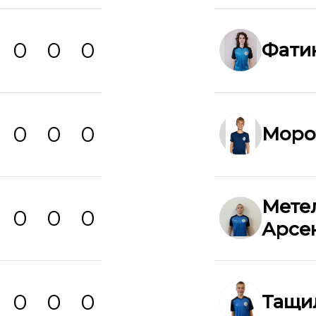
0
0
0
Фати
0
0
0
Моро
Мете
0
0
0
Арсе
0
0
0
Тащи