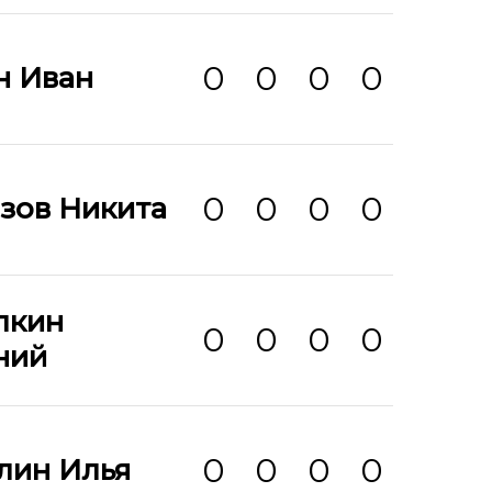
0
0
0
0
н Иван
0
0
0
0
зов Никита
лкин
0
0
0
0
ний
0
0
0
0
лин Илья