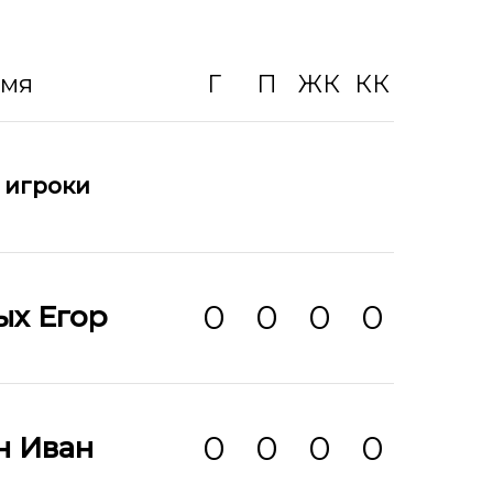
Имя
Г
П
ЖК
КК
 игроки
0
0
0
0
ых Егор
0
0
0
0
н Иван