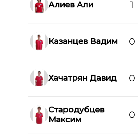
1
Алиев Али
0
Казанцев Вадим
0
Хачатрян Давид
Стародубцев
0
Максим