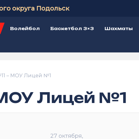
ого округа Подольск
Волейбол
Баскетбол 3×3
Шахматы
11 – МОУ Лицей №1
 МОУ Лицей №1
27 октября,