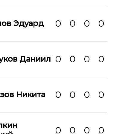
0
0
0
0
нов Эдуард
0
0
0
0
уков Даниил
0
0
0
0
зов Никита
лкин
0
0
0
0