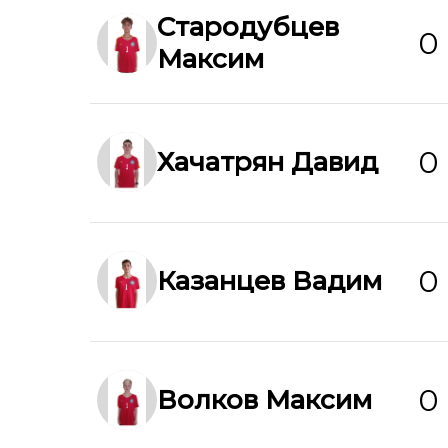
Стародубцев
0
Максим
0
Хачатрян Давид
0
Казанцев Вадим
0
Волков Максим