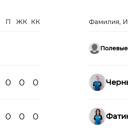
П
ЖК
КК
Фамилия, 
Полевые
0
0
0
Черн
0
0
0
Фати