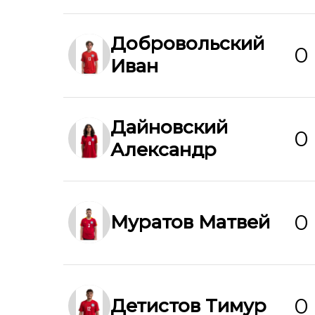
Добровольский
0
Иван
Дайновский
0
Александр
0
Муратов Матвей
0
Детистов Тимур