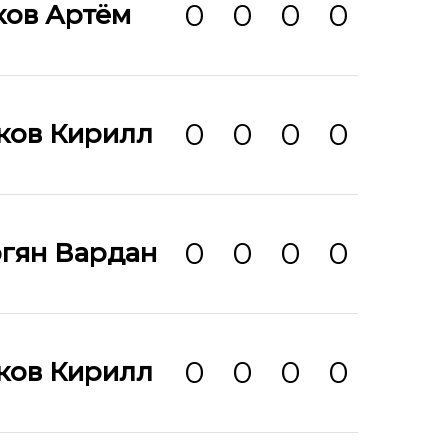
0
0
0
0
ков Артём
0
0
0
0
ков Кирилл
0
0
0
0
ргян Вардан
0
0
0
0
ков Кирилл