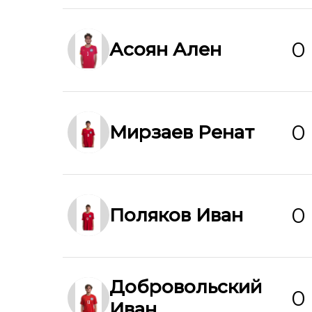
0
Асоян Ален
0
Мирзаев Ренат
0
Поляков Иван
Добровольский
0
Иван