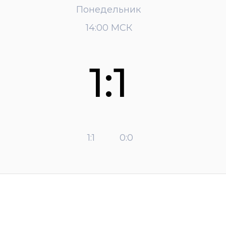
Понедельник
14:00 МСК
1:1
1:1
0:0