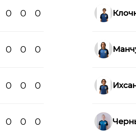
0
0
0
Клоч
0
0
0
Манч
0
0
0
Ихса
0
0
0
Черн