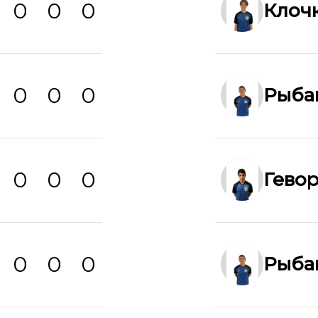
0
0
0
Клоч
0
0
0
Рыба
0
0
0
Гево
0
0
0
Рыба