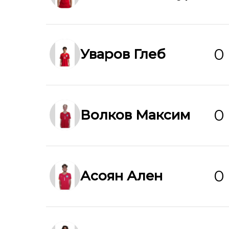
0
Уваров Глеб
0
Волков Максим
0
Асоян Ален