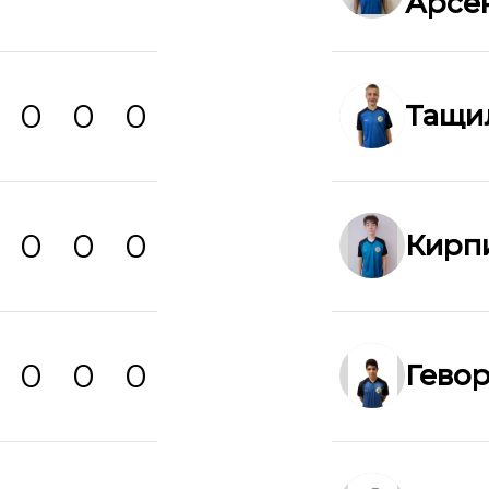
Арсе
0
0
0
Тащи
0
0
0
Кирп
0
0
0
Гево