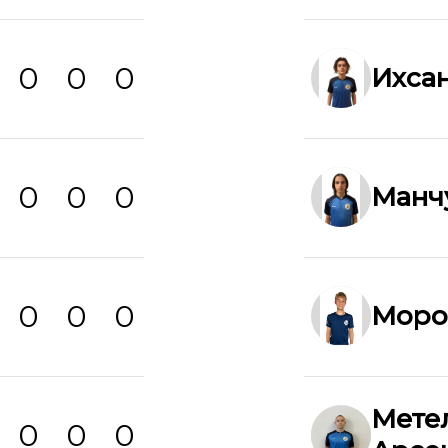
0
0
0
Ихса
0
0
0
Манч
0
0
0
Моро
Мете
0
0
0