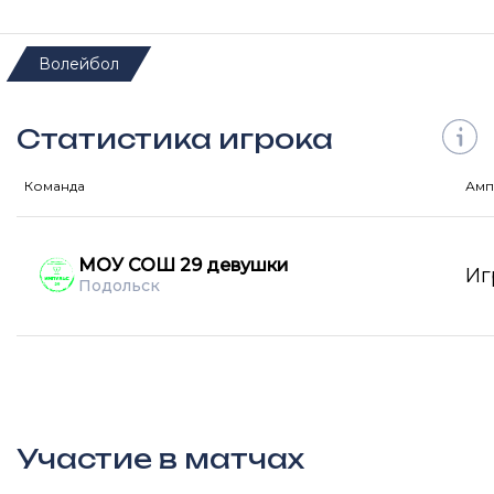
Волейбол
Статистика игрока
Команда
Амп
МОУ СОШ 29 девушки
Иг
Подольск
Участие в матчах