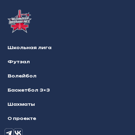
Школьная лига
Футзал
Волейбол
Баскетбол 3×3
Шахматы
О проекте