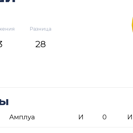
жения
Разница
3
28
ды
Амплуа
И
0
И