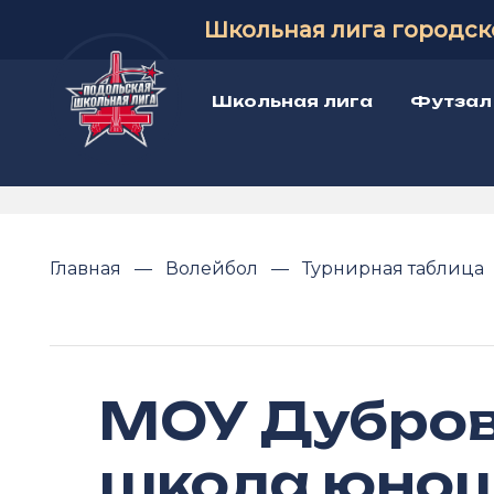
Школьная лига городск
Школьная лига
Футзал
Главная
Волейбол
Турнирная таблица
МОУ Дубро
школа юно