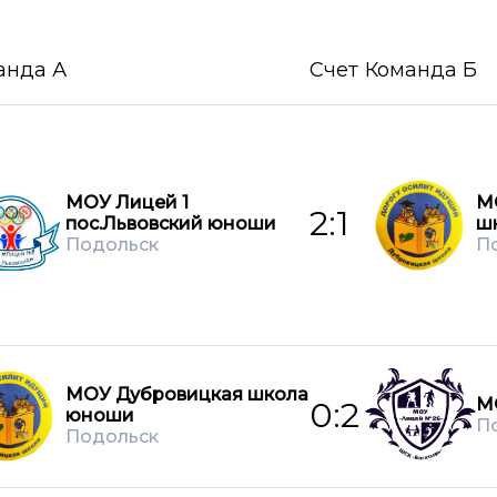
анда А
Счет
Команда Б
МОУ Лицей 1
М
2:1
пос.Львовский юноши
ш
Подольск
П
МОУ Дубровицкая школа
М
0:2
юноши
П
Подольск