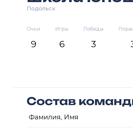
Подольск
Очки
Игры
Победы
Пора
9
6
3
Состав коман
Фамилия, Имя