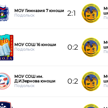
М
МОУ Гимназия 7 юноши
2:1
ш
Подольск
П
М
МОУ СОШ 16 юноши
0:2
ш
Подольск
П
МОУ СОШ им.
М
0:2
Д.И.Зернова юноши
ш
Подольск
П