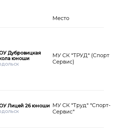
Место
ОУ Дубровицкая
МУ СК "ТРУД" (Спорт
кола юноши
Сервис)
одольск
МУ СК "Труд" "Спорт-
ОУ Лицей 26 юноши
одольск
Сервис"