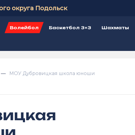
ого округа Подольск
Волейбол
Баскетбол 3×3
Шахматы
МОУ Дубровицкая школа юноши
вицкая
ши