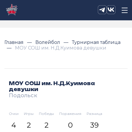
Главная
Волейбол
Турнирная таблица
МОУ СОШ им. Н.Д.Куимова девушки
МОУ СОШ им. Н.Д.Куимова
девушки
Подольск
Очки
Игры
Победы
Поражения
Разница
4
2
2
0
39