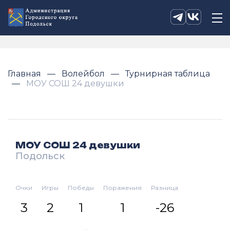
Главная
Волейбол
Турнирная таблица
МОУ СОШ 24 девушки
МОУ СОШ 24 девушки
Подольск
Очки
Игры
Победы
Поражения
Разница
3
2
1
1
-26