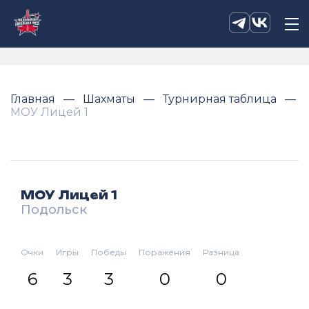
Главная
Шахматы
Турнирная таблица
МОУ Лицей 1
МОУ Лицей 1
Подольск
Очки
Игры
Победы
Поражения
Разница
6
3
3
0
0