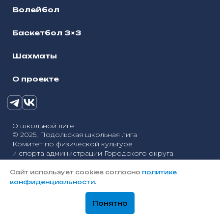
Волейбол
Баскетбол 3×3
Шахматы
О проекте
О школьной лиге
© 2025, Подольская школьная лига
Комитет по физической культуре
и спорта администрации Городского округа
Политика конфиденциальности
Подольск
Сайт использует cookies согласно
политике
Разработка сайтов — «Онлайн-Сервис»
конфиденциальности
.
Понятно