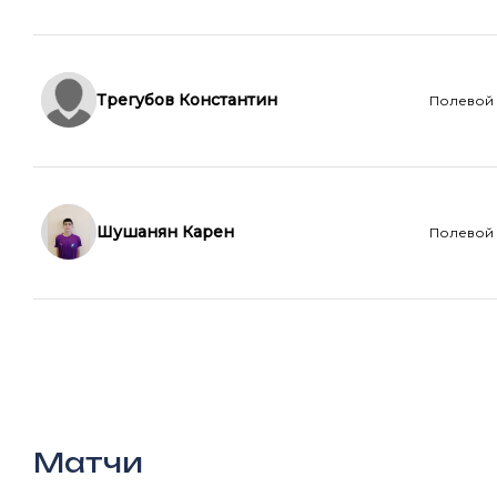
Трегубов Константин
Полевой
Шушанян Карен
Полевой
Матчи