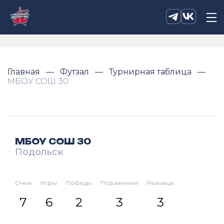
Главная
Футзал
Турнирная таблица
МБОУ СОШ 30
МБОУ СОШ 30
Подольск
Очки
Игры
Победы
Поражения
Разница
7
6
2
3
3