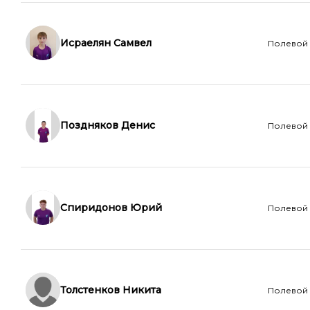
Исраелян Самвел
Полевой
Поздняков Денис
Полевой
Спиридонов Юрий
Полевой
Толстенков Никита
Полевой