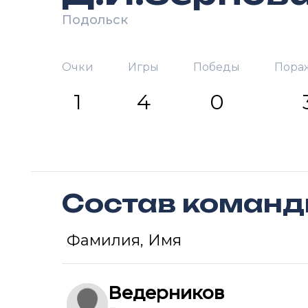
Подольск
Очки
Игры
Победы
Пора
1
4
0
Состав коман
Фамилия, Имя
Ведерников