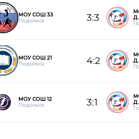
М
МОУ СОШ 33
3:3
Д
Подольск
П
М
МОУ СОШ 21
4:2
Д
Подольск
П
М
МОУ СОШ 12
3:1
Д
Подольск
П