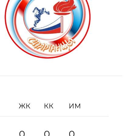
ЖК
КК
ИМ
0
0
0
0