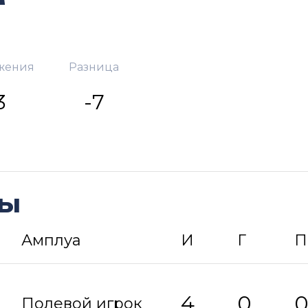
жения
Разница
3
-7
ды
Амплуа
И
Г
П
4
0
Полевой игрок