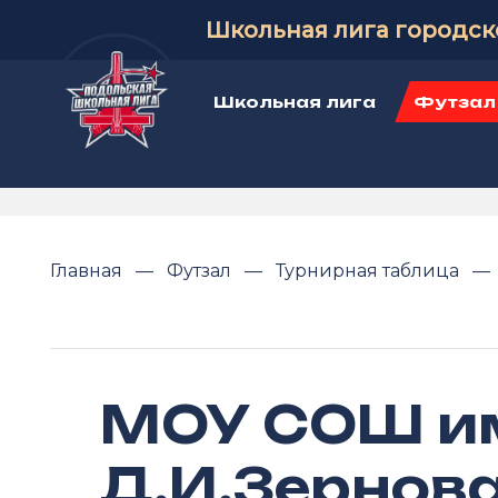
Школьная лига городск
Школьная лига
Футзал
Главная
Футзал
Турнирная таблица
МОУ СОШ и
Д.И.Зернов