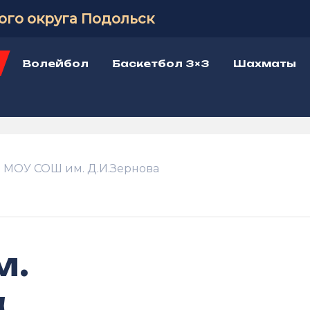
ого округа Подольск
Волейбол
Баскетбол 3×3
Шахматы
МОУ СОШ им. Д.И.Зернова
м.
а