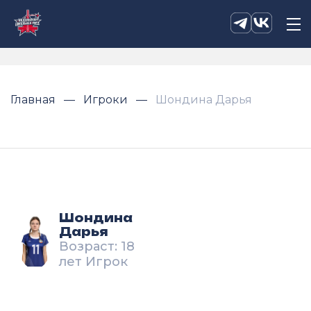
Главная
Игроки
Шондина Дарья
Шондина
Дарья
Возраст: 18
лет Игрок