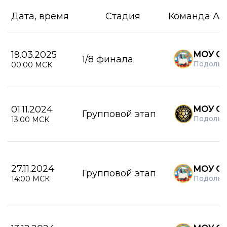
Дата, время
Стадия
Команда А
19.03.2025
МОУ СО
1/8 финала
Подольс
00:00 МСК
01.11.2024
МОУ СО
Групповой этап
Подольс
13:00 МСК
27.11.2024
МОУ СО
Групповой этап
Подольс
14:00 МСК