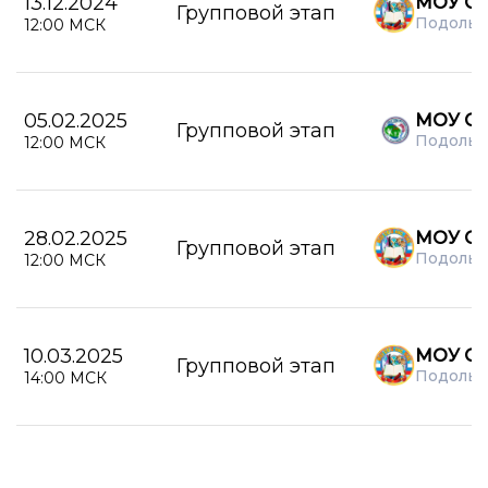
13.12.2024
МОУ СО
Групповой этап
Подольс
12:00 МСК
05.02.2025
МОУ СО
Групповой этап
Подольс
12:00 МСК
28.02.2025
МОУ СО
Групповой этап
Подольс
12:00 МСК
10.03.2025
МОУ СО
Групповой этап
Подольс
14:00 МСК