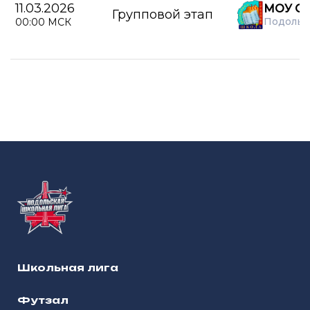
11.03.2026
МОУ СО
Групповой этап
Подольс
00:00 МСК
Школьная лига
Футзал