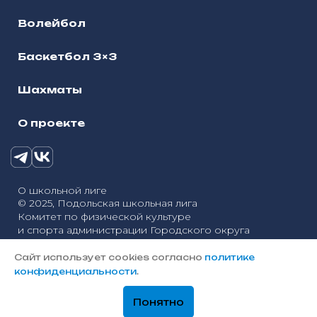
Волейбол
Баскетбол 3×3
Шахматы
О проекте
О школьной лиге
© 2025, Подольская школьная лига
Комитет по физической культуре
и спорта администрации Городского округа
Политика конфиденциальности
Подольск
Сайт использует cookies согласно
политике
Разработка сайтов — «Онлайн-Сервис»
конфиденциальности
.
Понятно