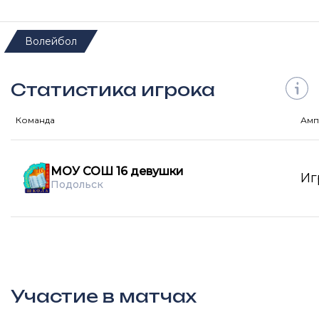
Волейбол
Статистика игрока
Команда
Амп
МОУ СОШ 16 девушки
Иг
Подольск
Участие в матчах