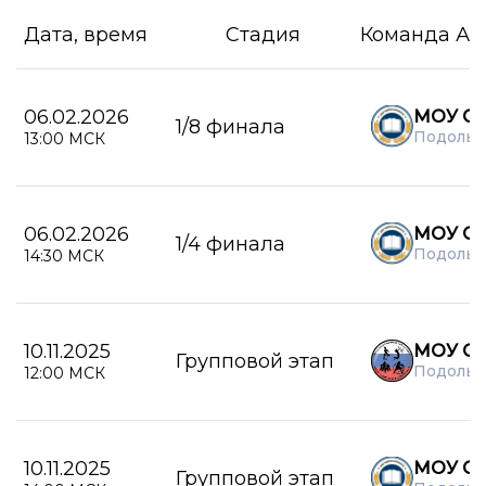
Дата, время
Стадия
Команда А
06.02.2026
МОУ СО
1/8 финала
Подольс
13:00 МСК
06.02.2026
МОУ СО
1/4 финала
Подольс
14:30 МСК
10.11.2025
МОУ С
Групповой этап
Подольс
12:00 МСК
10.11.2025
МОУ СО
Групповой этап