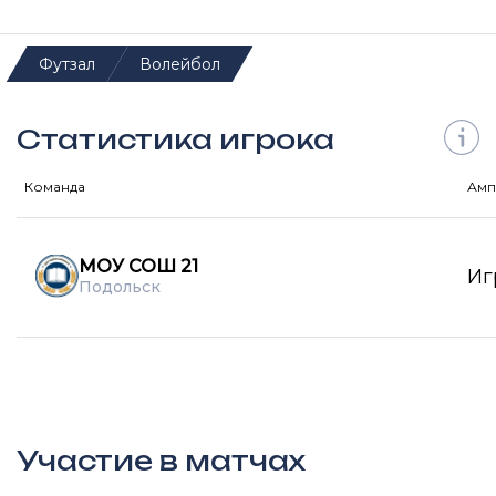
Футзал
Волейбол
Статистика игрока
Команда
Амп
МОУ СОШ 21
Иг
Подольск
Участие в матчах