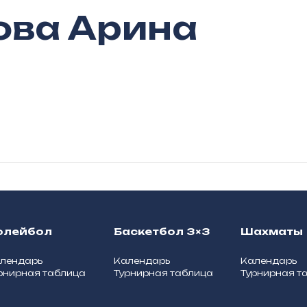
ова Арина
олейбол
Баскетбол 3×3
Шахматы
лендарь
Календарь
Календарь
рнирная таблица
Турнирная таблица
Турнирная т