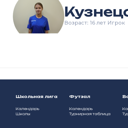
Кузнец
Возраст: 16 лет Игрок
Школьная лига
Футзал
В
Календарь
Календарь
Ка
Школы
Турнирная таблица
Ту