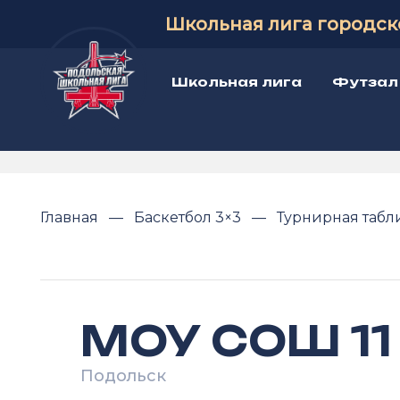
Школьная лига городск
Школьная лига
Футзал
Главная
Баскетбол 3×3
Турнирная таб
МОУ СОШ 11
Подольск