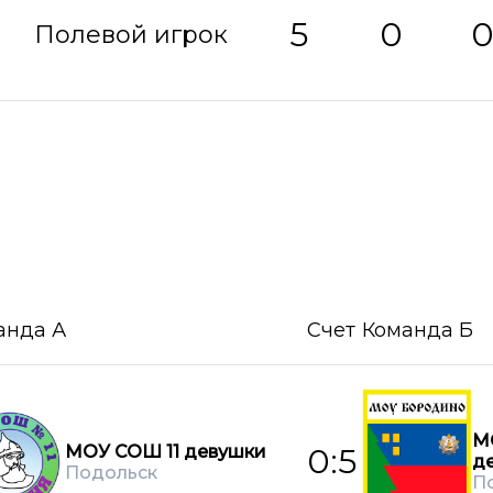
5
0
Полевой игрок
анда А
Счет
Команда Б
М
МОУ СОШ 11 девушки
0:5
д
Подольск
П