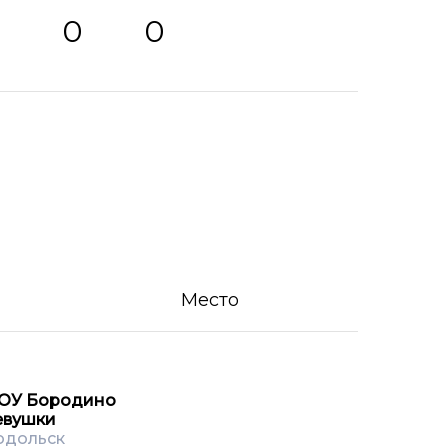
0
0
0
Место
ОУ Бородино
евушки
одольск