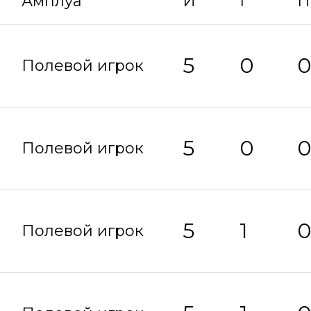
Амплуа
И
Г
П
5
0
Полевой игрок
5
0
Полевой игрок
5
1
Полевой игрок