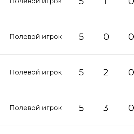
5
1
Полевой игрок
5
0
Полевой игрок
5
2
Полевой игрок
5
3
Полевой игрок