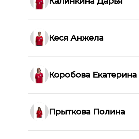
Калинкина Дарья
Кеся Анжела
Коробова Екатерина
Прыткова Полина