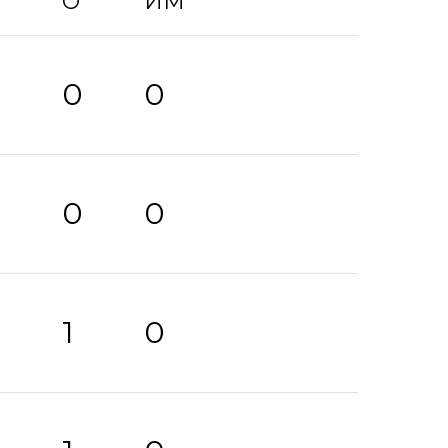
О
ИМ
0
0
0
0
0
0
0
1
0