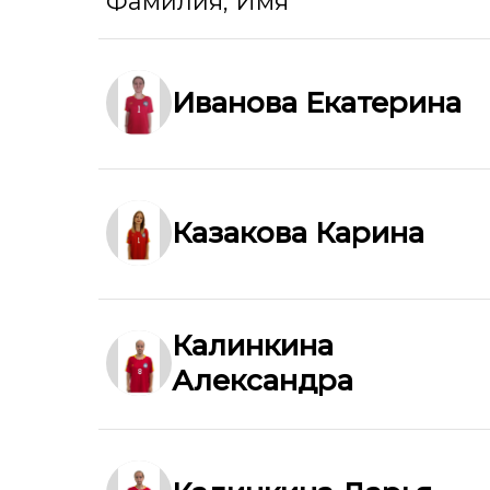
Фамилия, Имя
Иванова Екатерина
Казакова Карина
Калинкина
Александра