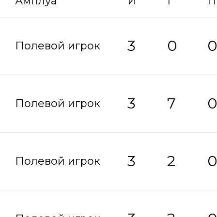
Амплуа
И
Г
П
3
0
Полевой игрок
3
7
Полевой игрок
3
2
Полевой игрок