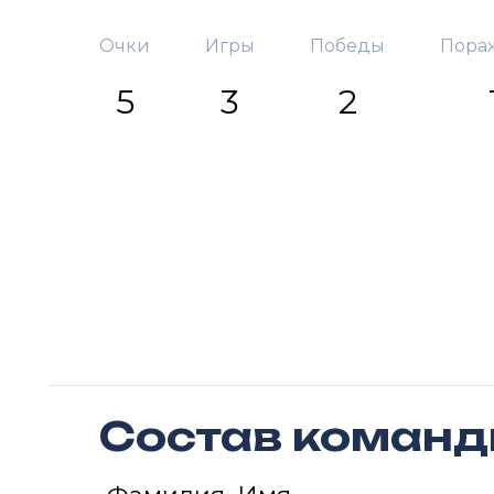
Очки
Игры
Победы
Пора
5
3
2
Состав коман