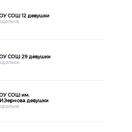
ОУ СОШ 12 девушки
одольск
ОУ СОШ 29 девушки
одольск
ОУ СОШ им.
.И.Зернова девушки
одольск