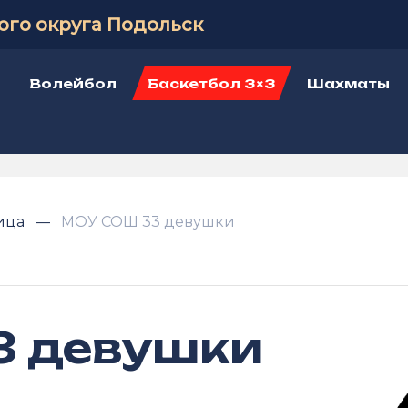
ого округа Подольск
Волейбол
Баскетбол 3×3
Шахматы
лица
МОУ СОШ 33 девушки
3 девушки