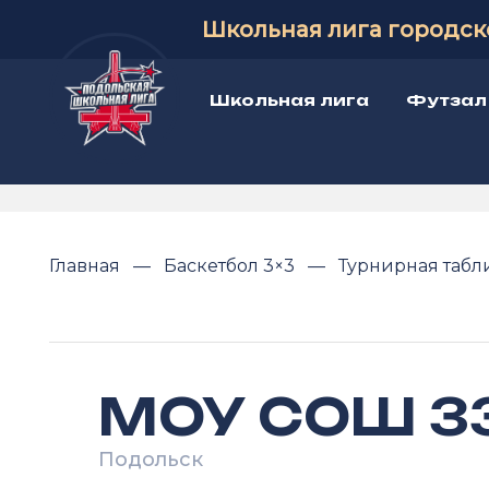
Школьная лига городск
Школьная лига
Футзал
Главная
Баскетбол 3×3
Турнирная таб
МОУ СОШ 3
Подольск