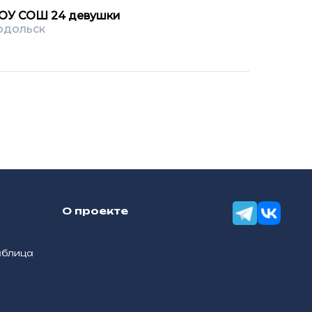
ОУ СОШ 24 девушки
одольск
О проекте
аблица