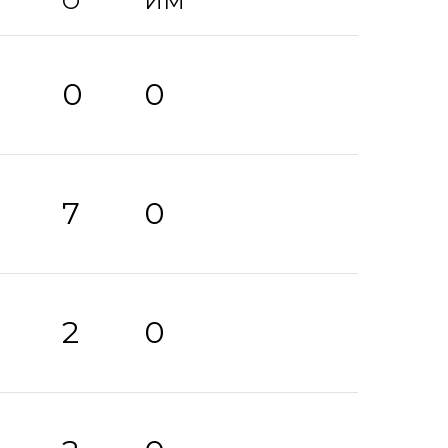
О
ИМ
0
0
0
0
7
0
0
2
0