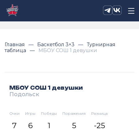
Главная
Баскетбол 3×3
Турнирная
таблица
МБОУ СОШ 1 девушки
МБОУ СОШ 1 девушки
Подольск
Очки
Игры
Победы
Поражения
Разница
7
6
1
5
-25