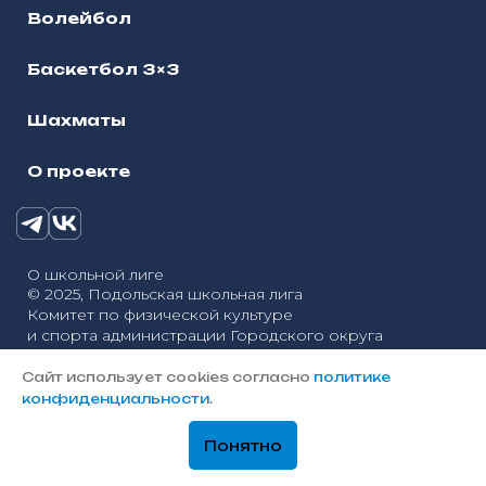
Волейбол
Баскетбол 3×3
Шахматы
О проекте
О школьной лиге
© 2025, Подольская школьная лига
Комитет по физической культуре
и спорта администрации Городского округа
Политика конфиденциальности
Подольск
Сайт использует cookies согласно
политике
Разработка сайтов — «Онлайн-Сервис»
конфиденциальности
.
Понятно