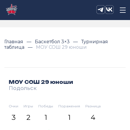
Главная
Баскетбол 3×3
Турнирная
таблица
МОУ СОШ 29 юноши
МОУ СОШ 29 юноши
Подольск
Очки
Игры
Победы
Поражения
Разница
3
2
1
1
4