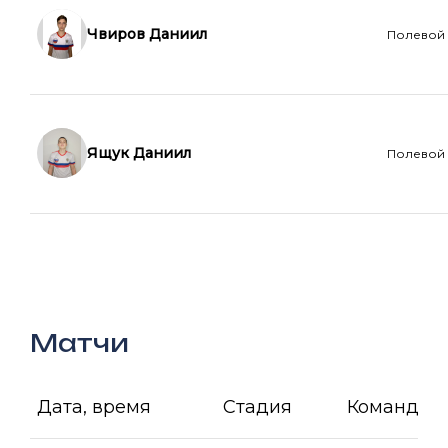
Чвиров Даниил
Полевой
Ящук Даниил
Полевой
Матчи
Дата, время
Стадия
Команда А