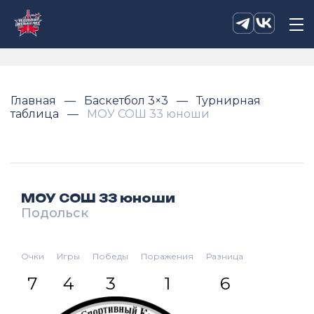
Главная
Баскетбол 3×3
Турнирная
таблица
МОУ СОШ 33 юноши
МОУ СОШ 33 юноши
Подольск
Очки
Игры
Победы
Поражения
Разница
7
4
3
1
6