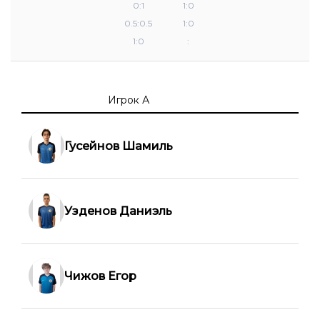
0:1
1:0
0.5:0.5
1:0
1:0
:
Игрок А
Гусейнов Шамиль
Узденов Даниэль
Чижов Егор