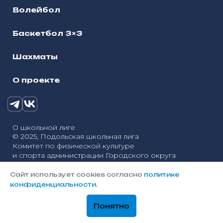
Волейбол
Баскетбол 3×3
Шахматы
О проекте
О школьной лиге
© 2025, Подольская школьная лига
Комитет по физической культуре
и спорта администрации Городского округа
Политика конфиденциальности
Подольск
Сайт использует cookies согласно
политике
Разработка сайтов — «Онлайн-Сервис»
конфиденциальности
.
Понятно