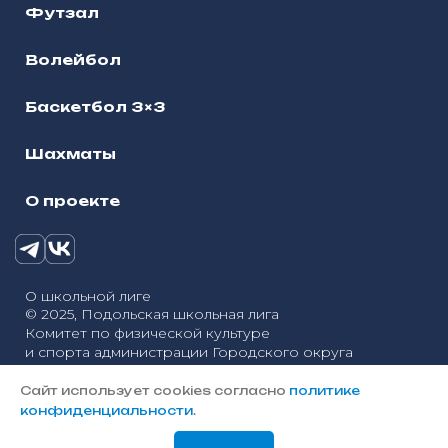
Футзал
Волейбол
Баскетбол 3×3
Шахматы
О проекте
О школьной лиге
© 2025, Подольская школьная лига
Комитет по физической культуре
и спорта администрации Городского округа
Политика конфиденциальности
Подольск
Сайт использует cookies согласно
политике
Разработка сайтов — «Онлайн-Сервис»
конфиденциальности
.