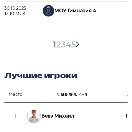
30.10.2025
МОУ Гимназия 4
12:10 МСК
1
2
3
4
5
Лучшие игроки
Место
Фамилия, Имя
И
1
16
Бевз Михаил